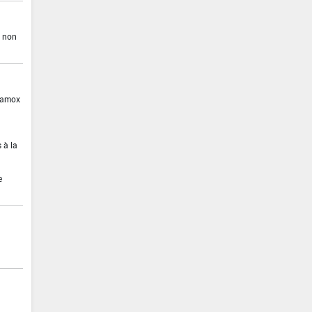
e non
azamox
 à la
e