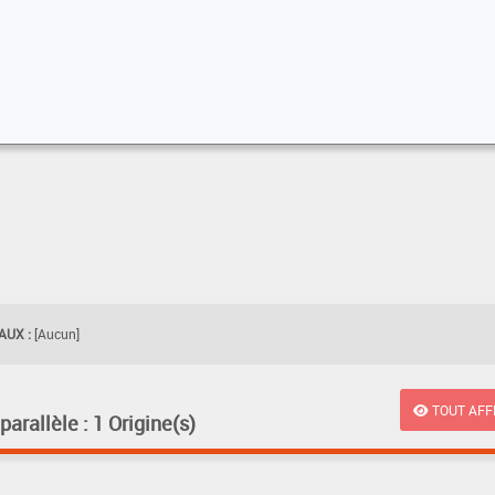
UX :
[Aucun]
TOUT AFF
rallèle : 1 Origine(s)