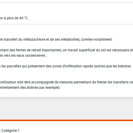
on à plus de 40 °C.
t le transfert du métazachlore et de ses métabolites, comme notamment :
ntant des fentes de retrait importantes, un travail superficiel du sol est nécessaire a
es vers les eaux souterraines ;
ans les parcelles qui présentent des zones d'infiltration rapide (autres que les bétoires
l'utilisation doit être accompagnée de mesures permettant de freiner les transferts ve
enherbement des dolines par exemple).
- Catégorie 1