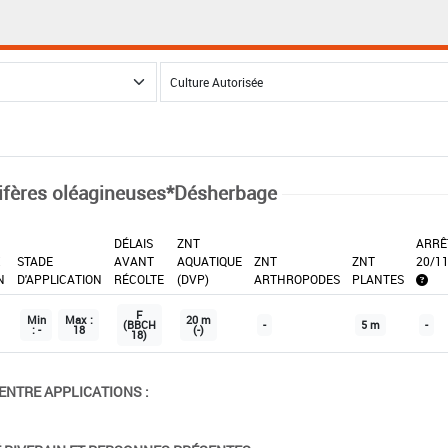
ifères oléagineuses*Désherbage
DÉLAIS
ZNT
ARRÊ
X
STADE
AVANT
AQUATIQUE
ZNT
ZNT
20/1
N
D'APPLICATION
RÉCOLTE
(DVP)
ARTHROPODES
PLANTES
F
Min
Max :
20 m
(BBCH
-
5 m
-
: -
18
(-)
18)
ENTRE APPLICATIONS :