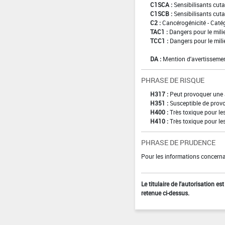
C1SCA :
Sensibilisants cuta
C1SCB :
Sensibilisants cuta
C2 :
Cancérogénicité - Caté
TAC1 :
Dangers pour le mili
TCC1 :
Dangers pour le mili
DA :
Mention d'avertissemen
PHRASE DE RISQUE
H317 :
Peut provoquer une 
H351 :
Susceptible de provo
H400 :
Très toxique pour l
H410 :
Très toxique pour le
PHRASE DE PRUDENCE
Pour les informations concernan
Le titulaire de l'autorisation e
retenue ci-dessus.