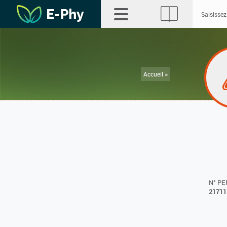
Accueil >
N° P
21711