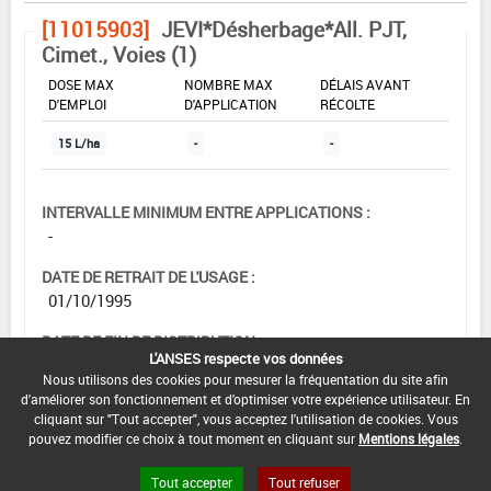
[11015903]
JEVI*Désherbage*All. PJT,
Cimet., Voies (1)
DOSE MAX
NOMBRE MAX
DÉLAIS AVANT
D'EMPLOI
D'APPLICATION
RÉCOLTE
15 L/ha
-
-
INTERVALLE MINIMUM ENTRE APPLICATIONS :
-
DATE DE RETRAIT DE L'USAGE :
01/10/1995
DATE DE FIN DE DISTRIBUTION :
L'ANSES respecte vos données
-
Nous utilisons des cookies pour mesurer la fréquentation du site afin
d'améliorer son fonctionnement et d'optimiser votre expérience utilisateur. En
DATE DE FIN D'UTILISATION :
cliquant sur "Tout accepter", vous acceptez l'utilisation de cookies. Vous
-
pouvez modifier ce choix à tout moment en cliquant sur
Mentions légales
.
Tout accepter
Tout refuser