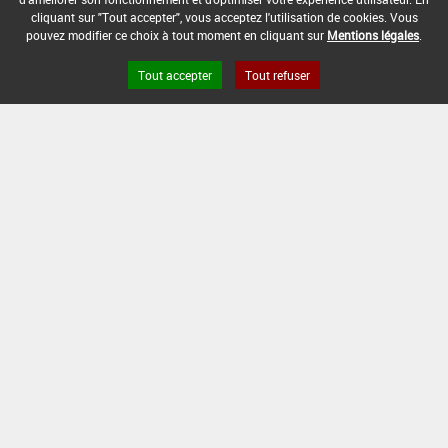
DATE DE FIN D'UTILISATION :
cliquant sur "Tout accepter", vous acceptez l'utilisation de cookies. Vous
-
pouvez modifier ce choix à tout moment en cliquant sur
Mentions légales
.
Tout accepter
Tout refuser
Version du produit : v 2.0