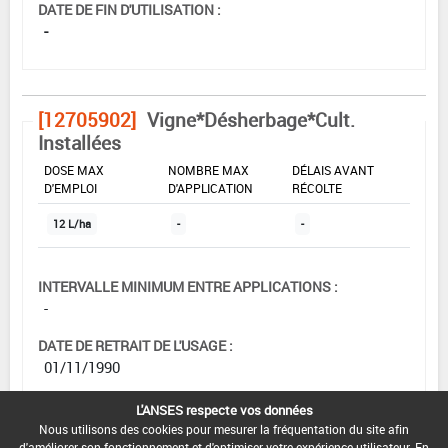
DATE DE FIN D'UTILISATION :
-
[12705902]
Vigne*Désherbage*Cult.
Installées
DOSE MAX
NOMBRE MAX
DÉLAIS AVANT
D'EMPLOI
D'APPLICATION
RÉCOLTE
12 L/ha
-
-
INTERVALLE MINIMUM ENTRE APPLICATIONS :
-
DATE DE RETRAIT DE L'USAGE :
01/11/1990
DATE DE FIN DE DISTRIBUTION :
L'ANSES respecte vos données
-
Nous utilisons des cookies pour mesurer la fréquentation du site afin
d'améliorer son fonctionnement et d'optimiser votre expérience utilisateur. En