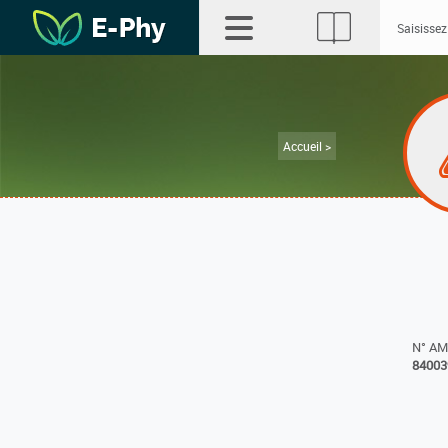
Accueil >
N° A
84003