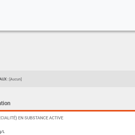
UX :
[Aucun]
tion
CIALITÉ) EN SUBSTANCE ACTIVE
g/L