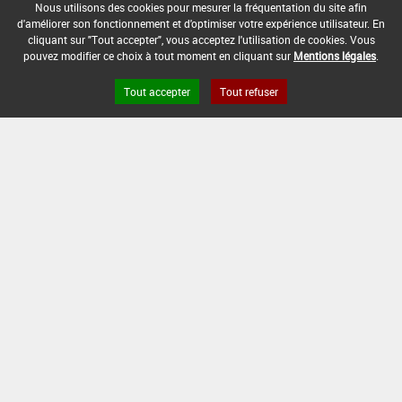
-
Nous utilisons des cookies pour mesurer la fréquentation du site afin
d'améliorer son fonctionnement et d'optimiser votre expérience utilisateur. En
cliquant sur "Tout accepter", vous acceptez l'utilisation de cookies. Vous
DATE DE FIN D'UTILISATION :
pouvez modifier ce choix à tout moment en cliquant sur
Mentions légales
.
-
Tout accepter
Tout refuser
Version du produit : v 2.0