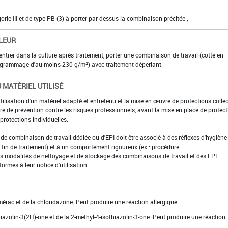
gorie III et de type PB (3) à porter par-dessus la combinaison précitée ;
LEUR
 entrer dans la culture après traitement, porter une combinaison de travail (cotte en
 grammage d'au moins 230 g/m²) avec traitement déperlant.
 MATÉRIEL UTILISÉ
utilisation d'un matériel adapté et entretenu et la mise en œuvre de protections colle
e de prévention contre les risques professionnels, avant la mise en place de protec
rotections individuelles.
t de combinaison de travail dédiée ou d'EPI doit être associé à des réflexes d'hygiène 
fin de traitement) et à un comportement rigoureux (ex : procédure
es modalités de nettoyage et de stockage des combinaisons de travail et des EPI
formes à leur notice d'utilisation.
érac et de la chloridazone. Peut produire une réaction allergique
hiazolin-3(2H)-one et de la 2-methyl-4-isothiazolin-3-one. Peut produire une réaction