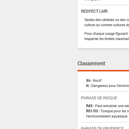
RESPECT LMR
Seules des céréales ou des cu
culture ou comme cultures de
Pour chaque usage figurant da
respecter les limites maximal
Classement
Xn :
Nocif
N :
Dangereux pour l'envir
PHRASE DE RISQUE
R43 :
Peut entraîner une sen
R51/53 :
Toxique pour les o
l'environnement aquatique.
PHRASE DE PRUDENCE