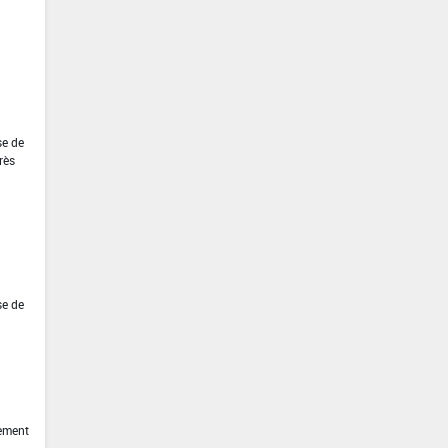
se de
rès
se de
tement