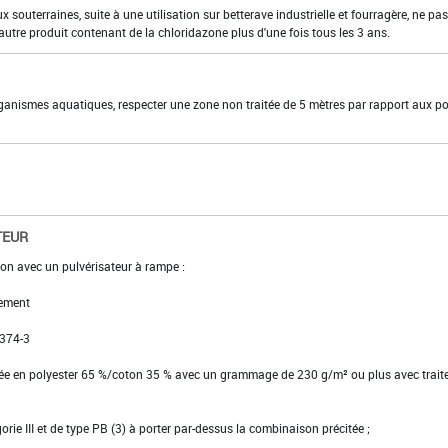
x souterraines, suite à une utilisation sur betterave industrielle et fourragère, ne pas
autre produit contenant de la chloridazone plus d'une fois tous les 3 ans.
organismes aquatiques, respecter une zone non traitée de 5 mètres par rapport aux po
TEUR
ion avec un pulvérisateur à rampe :
ement
 374-3
ssée en polyester 65 %/coton 35 % avec un grammage de 230 g/m² ou plus avec trai
gorie III et de type PB (3) à porter par-dessus la combinaison précitée ;