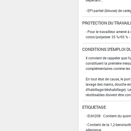
- EPI partiel (blouse) de caté
PROTECTION DU TRAVAIL
- Pour le travailleur amené à
coton/polyester 35 %/65 % -
CONDITIONS D'EMPLOI DU
Il convient de rappeler que l'
constituent la première mesur
complémentaires comme les p
En tout état de cause, le por
lavage des mains, douche en 
d'habillage/déshabillage). L
réutilisables doivent être con
ETIQUETAGE
- EUH208 : Contient du quinm
- Contient de la 1,2-benzisot
allergique.