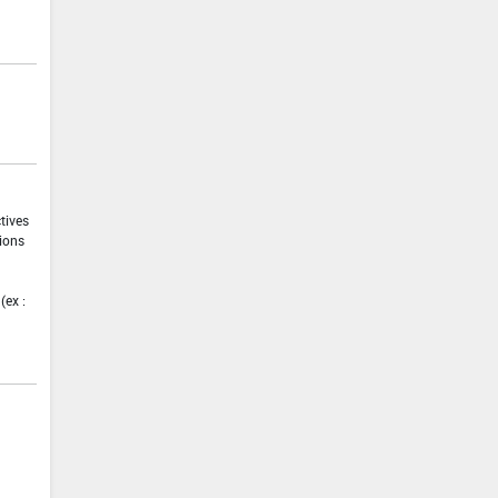
ctives
tions
(ex :