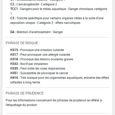
C2 :
Cancérogénicité - Catégorie 2
TCC1 :
Dangers pour le milieu aquatique - Danger chronique, catégorie
1
C3 :
Toxicité spécifique pour certains organes cibles à la suite d'une
exposition unique - Catégorie 3 : effets narcotiques
DA :
Mention d'avertissement : Danger
PHRASE DE RISQUE
H315 :
Provoque une irritation cutanée
H317 :
Peut provoquer une allergie cutanée
H318 :
Provoque des lésions oculaires graves
H332 :
Nocif par inhalation
H335 :
Peut irriter les voies respiratoires
H351 :
Susceptible de provoquer le cancer
H410 :
Très toxique pour les organismes aquatiques, entraîne des effets
néfastes à long terme
PHRASE DE PRUDENCE
Pour les informations concernant les phrases de prudence se référer à
l'étiquetage du produit.