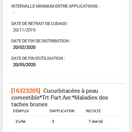
INTERVALLE MINIMUM ENTRE APPLICATIONS :
-
DATE DE RETRAIT DE L'USAGE :
20/11/2019
DATE DE FIN DE DISTRIBUTION :
20/02/2020
DATE DE FIN D'UTILISATION :
20/05/2020
[16323205]
Cucurbitacées à peau
comestible*Trt Part.Aer.*Maladies des
taches brunes
DOSE MAX
NOMBRE MAX
DÉLAIS AVANT
D'EMPLOI
D'APPLICATION
RÉCOLTE
2 L/ha
3
7 Jour (s)