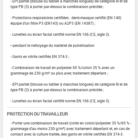
- EPI partiel (blouse ou tablier à manches longues) de catégorie III et de
type PB (3) à porter par-dessus la combinaison précitée ;
- Protections respiratoires certifiées : demi-masque certifié (EN 140)
équipé d'un filtre P3 (EN143) ou A2P3 (EN 14387) ;
- Lunettes ou écran facial certifié norme EN 166 (CE, sigle 3).
• pendant le nettoyage du matériel de pulvérisation
- Gants en nitrile certifiés EN 374-3 ;
- Combinaison de travail en polyester 65 %/coton 35 % avec un
grammage de 230 g/m² ou plus avec traitement déperlant ;
- EPI partiel (blouse ou tablier à manches longues) de catégorie III et de
type PB (3) à porter par-dessus la combinaison précitée ;
- Lunettes ou écran facial certifié norme EN 166 (CE, sigle 3).
PROTECTION DU TRAVAILLEUR
- Porter une combinaison de travail (cotte en coton/polyester 35 %/65 % -
grammage d'au moins 230 g/m²) avec traitement déperlant et, en cas de
contact avec la culture traitée, des gants en nitrile certifiés EN 374-3.