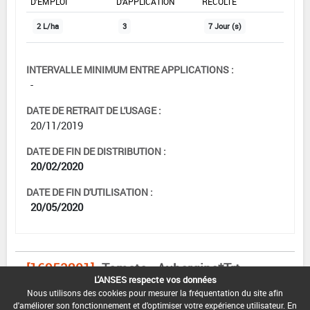
D'EMPLOI
D'APPLICATION
RÉCOLTE
2 L/ha
3
7 Jour (s)
INTERVALLE MINIMUM ENTRE APPLICATIONS :
-
DATE DE RETRAIT DE L'USAGE :
20/11/2019
DATE DE FIN DE DISTRIBUTION :
20/02/2020
DATE DE FIN D'UTILISATION :
20/05/2020
[16953201]
Tomate - Aubergine*Trt
L'ANSES respecte vos données
Part.Aer.*Mildiou(s)
Nous utilisons des cookies pour mesurer la fréquentation du site afin
DOSE MAX
NOMBRE MAX
DÉLAIS AVANT
d'améliorer son fonctionnement et d'optimiser votre expérience utilisateur. En