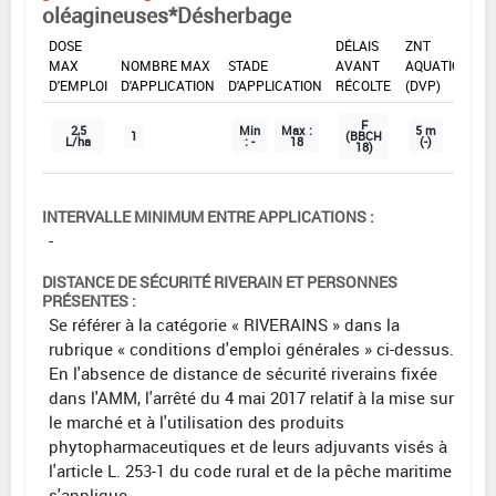
oléagineuses*Désherbage
DOSE
DÉLAIS
ZNT
MAX
NOMBRE MAX
STADE
AVANT
AQUATIQUE
D'EMPLOI
D'APPLICATION
D'APPLICATION
RÉCOLTE
(DVP)
F
2,5
Min
Max :
5 m
1
(BBCH
L/ha
: -
18
(-)
18)
INTERVALLE MINIMUM ENTRE APPLICATIONS :
-
DISTANCE DE SÉCURITÉ RIVERAIN ET PERSONNES
PRÉSENTES :
Se référer à la catégorie « RIVERAINS » dans la
rubrique « conditions d'emploi générales » ci-dessus.
En l'absence de distance de sécurité riverains fixée
dans l'AMM, l'arrêté du 4 mai 2017 relatif à la mise sur
le marché et à l'utilisation des produits
phytopharmaceutiques et de leurs adjuvants visés à
l'article L. 253-1 du code rural et de la pêche maritime
s'applique.