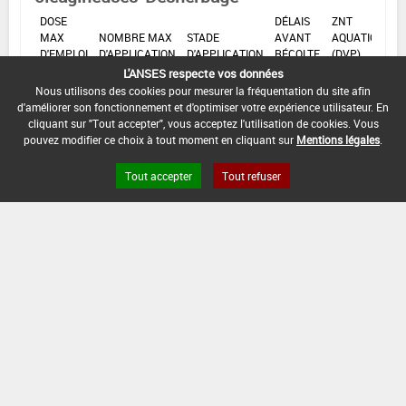
DOSE
DÉLAIS
ZNT
MAX
NOMBRE MAX
STADE
AVANT
AQUATIQUE
D'EMPLOI
D'APPLICATION
D'APPLICATION
RÉCOLTE
(DVP)
L'ANSES respecte vos données
F
Nous utilisons des cookies pour mesurer la fréquentation du site afin
2,5
Min
Max
5 m
1
(BBCH
L/ha
: -
: -
(5 m)
-)
d'améliorer son fonctionnement et d'optimiser votre expérience utilisateur. En
cliquant sur "Tout accepter", vous acceptez l'utilisation de cookies. Vous
pouvez modifier ce choix à tout moment en cliquant sur
Mentions légales
.
INTERVALLE MINIMUM ENTRE APPLICATIONS :
Tout accepter
Tout refuser
-
DISTANCE DE SÉCURITÉ RIVERAIN ET PERSONNES
PRÉSENTES :
Se référer à la catégorie « RIVERAINS » dans la
rubrique « conditions d'emploi générales » ci-dessus.
En l'absence de distance de sécurité riverains fixée
dans l'AMM, l'arrêté du 4 mai 2017 relatif à la mise sur
le marché et à l'utilisation des produits
phytopharmaceutiques et de leurs adjuvants visés à
l'article L. 253-1 du code rural et de la pêche maritime
s'applique.