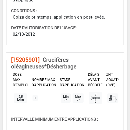
CONDITIONS :
Colza de printemps, application en post-levée.
DATE D'AUTORISATION DE L'USAGE :
02/10/2012
[15205901]
Crucifères
oléagineuses*Désherbage
DOSE
DÉLAIS
ZNT
MAX
NOMBRE MAX
STADE
AVANT
AQUATIQUE
D'EMPLOI
D'APPLICATION
D'APPLICATION
RÉCOLTE
(DVP)
F
2,5
Min
Max
5 m
1
(BBCH
L/ha
: -
: -
(5 m)
-)
INTERVALLE MINIMUM ENTRE APPLICATIONS :
-