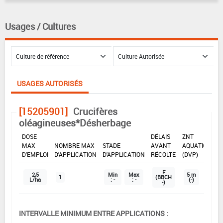
Usages / Cultures
USAGES AUTORISÉS
[15205901]
Crucifères
oléagineuses*Désherbage
DOSE
DÉLAIS
ZNT
MAX
NOMBRE MAX
STADE
AVANT
AQUATIQUE
D'EMPLOI
D'APPLICATION
D'APPLICATION
RÉCOLTE
(DVP)
F
2,5
Min
Max
5 m
1
(BBCH
L/ha
: -
: -
(-)
-)
INTERVALLE MINIMUM ENTRE APPLICATIONS :