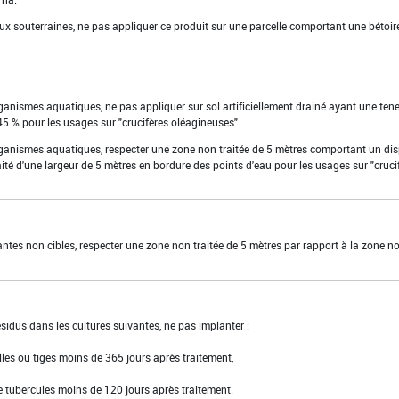
aux souterraines, ne pas appliquer ce produit sur une parcelle comportant une bétoir
rganismes aquatiques, ne pas appliquer sur sol artificiellement drainé ayant une ten
45 % pour les usages sur "crucifères oléagineuses".
organismes aquatiques, respecter une zone non traitée de 5 mètres comportant un dis
ité d'une largeur de 5 mètres en bordure des points d'eau pour les usages sur "cruci
lantes non cibles, respecter une zone non traitée de 5 mètres par rapport à la zone n
résidus dans les cultures suivantes, ne pas implanter :
lles ou tiges moins de 365 jours après traitement,
e tubercules moins de 120 jours après traitement.