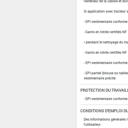
l'extérieur de la cabine et doi
Si application avec tracteur
- EPI vestimentaire conform
- Gants en nitrile certifiés 
• pendant le nettoyage du ma
- Gants en nitrile certifiés 
- EPI vestimentaire conform
- EPI partiel (blouse ou tabli
vestimentaire précité.
PROTECTION DU TRAVAIL
- EPI vestimentaire conform
CONDITIONS D'EMPLOI DU
Des informations générales r
l'utilisateur :