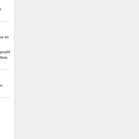
e
eur en
positif
fères
on