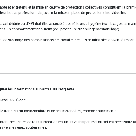
adapté et entretenu et la mise en œuvre de protections collectives constituent la premi
es risques professionnels, avant la mise en place de protections individuelles
ravail dédiée ou d'EPI doit être associé à des réflexes d'hygiène (ex : lavage des main
 et à un comportement rigoureux (ex : procédure d'habillage/déshabillage).
et de stockage des combinaisons de travail et des EPI réutilisables doivent être con
urer les informations suivantes sur l'étiquette :
hiazol-3(2H)-one.
t le transfert du métazachlore et de ses métabolites, comme notamment :
entant des fentes de retrait importantes, un travail superficiel du sol est nécessaire a
es vers les eaux souterraines.