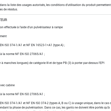
ns la liste des usages autorisés, les conditions d'utilisation du produit permettent
es de résidus.
TEUR
on effectuée à l'aide d'un pulvérisateur à rampe
ement
NF EN ISO 374-1/A1 et NF EN 16523-1+A1 (type A) ;
e à la norme NF EN ISO 27065/A1 ;
er à manches longues) de catégorie III et de type PB (3) à porter par-dessus l'EPI
avec cabine
e à la norme NF EN ISO 27065/A1 ;
NF EN ISO 374-1/A1 et NF EN ISO 374-2 (types A, B ou C) à usage unique, dans le cas 
pendant la phase de pulvérisation. Dans ce cas, les gants ne doivent être portés qu'à