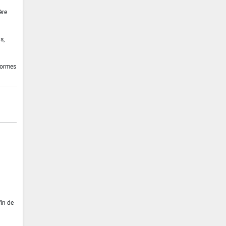
ère
s,
formes
fin de