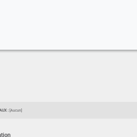
UX :
[Aucun]
tion