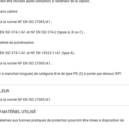
vent être stockés après utilisation à l'extérieur de la cabine ;
 sans cabine
e à la norme NF EN ISO 27065/A1 ;
NF EN ISO 374-1/A1 et NF EN ISO 374-2 (types A, B ou C) ;
tériel de pulvérisation
NF EN ISO 374-1/A1 et NF EN 16523-1+A1 (type A) ;
e à la norme NF EN ISO 27065/A1 ;
er à manches longues) de catégorie III et de type PB (3) à porter par-dessus l'EPI
LEUR
e à la norme NF EN ISO 27065/A1.
 MATÉRIEL UTILISÉ
elatives aux bonnes pratiques de protection pourront être mises à disposition de