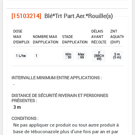
[15103214]
Blé*Trt Part.Aer.*Rouille(s)
DOSE
DÉLAIS
ZNT
MAX
NOMBRE MAX
STADE
AVANT
AQUATIQUE
D'EMPLOI
D'APPLICATION
D'APPLICATION
RÉCOLTE
(DVP)
F
Min
Max
5 m
1 L/ha
1
(BBCH
: 30
: 69
(5 m)
69)
INTERVALLE MINIMUM ENTRE APPLICATIONS :
-
DISTANCE DE SÉCURITÉ RIVERAIN ET PERSONNES
PRÉSENTES :
3 m
CONDITIONS :
Ne pas appliquer ce produit ou tout autre produit à
base de tébuconazole plus d'une fois par an et par