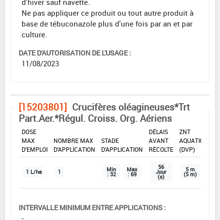
d'hiver sauf navette.
Ne pas appliquer ce produit ou tout autre produit à
base de tébuconazole plus d'une fois par an et par
culture.
DATE D'AUTORISATION DE L'USAGE :
11/08/2023
[15203801]
Crucifères oléagineuses*Trt
Part.Aer.*Régul. Croiss. Org. Aériens
DOSE
DÉLAIS
ZNT
MAX
NOMBRE MAX
STADE
AVANT
AQUATIQUE
D'EMPLOI
D'APPLICATION
D'APPLICATION
RÉCOLTE
(DVP)
56
Min
Max
5 m
1 L/ha
1
Jour
: 32
: 69
(5 m)
(s)
INTERVALLE MINIMUM ENTRE APPLICATIONS :
-