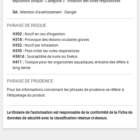
exposition unique - Catégorie 3 : irritation des voies respiratoires
DA :
Mention d'avertissement : Danger
PHRASE DE RISQUE
H302 :
Nocif en cas d'ingestion
H318 :
Provoque des lésions oculaires graves
H332 :
Nocif par inhalation
H335 :
Peut irriter les voies respiratoires
H361d :
Susceptible de nuire au foetus
H411 :
Toxique pour les organismes aquatiques, entraîne des effets à
long terme
PHRASE DE PRUDENCE
Pour les informations concernant les phrases de prudence se référer à
l'étiquetage du produit.
Le titulaire de l'autorisation est responsable de la conformité de la Fiche de
données de sécurité avec la classification retenue ci-dessus.