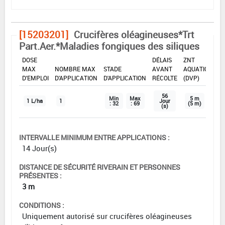
[15203201]
Crucifères oléagineuses*Trt
Part.Aer.*Maladies fongiques des siliques
DOSE
DÉLAIS
ZNT
MAX
NOMBRE MAX
STADE
AVANT
AQUATIQUE
D'EMPLOI
D'APPLICATION
D'APPLICATION
RÉCOLTE
(DVP)
56
Min
Max
5 m
1 L/ha
1
Jour
: 32
: 69
(5 m)
(s)
INTERVALLE MINIMUM ENTRE APPLICATIONS :
14 Jour(s)
DISTANCE DE SÉCURITÉ RIVERAIN ET PERSONNES
PRÉSENTES :
3 m
CONDITIONS :
Uniquement autorisé sur crucifères oléagineuses