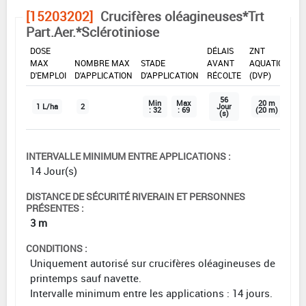
[15203202]
Crucifères oléagineuses*Trt
Part.Aer.*Sclérotiniose
DOSE
DÉLAIS
ZNT
MAX
NOMBRE MAX
STADE
AVANT
AQUATIQUE
D'EMPLOI
D'APPLICATION
D'APPLICATION
RÉCOLTE
(DVP)
56
Min
Max
20 m
1 L/ha
2
Jour
: 32
: 69
(20 m)
(s)
INTERVALLE MINIMUM ENTRE APPLICATIONS :
14 Jour(s)
DISTANCE DE SÉCURITÉ RIVERAIN ET PERSONNES
PRÉSENTES :
3 m
CONDITIONS :
Uniquement autorisé sur crucifères oléagineuses de
printemps sauf navette.
Intervalle minimum entre les applications : 14 jours.