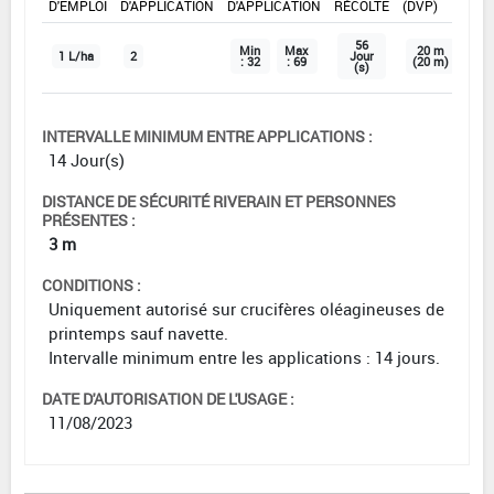
D'EMPLOI
D'APPLICATION
D'APPLICATION
RÉCOLTE
(DVP)
56
Min
Max
20 m
1 L/ha
2
Jour
: 32
: 69
(20 m)
(s)
INTERVALLE MINIMUM ENTRE APPLICATIONS :
14 Jour(s)
DISTANCE DE SÉCURITÉ RIVERAIN ET PERSONNES
PRÉSENTES :
3 m
CONDITIONS :
Uniquement autorisé sur crucifères oléagineuses de
printemps sauf navette.
Intervalle minimum entre les applications : 14 jours.
DATE D'AUTORISATION DE L'USAGE :
11/08/2023