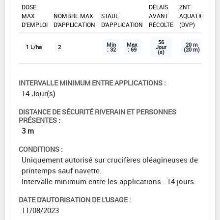
DOSE
DÉLAIS
ZNT
MAX
NOMBRE MAX
STADE
AVANT
AQUATIQUE
D'EMPLOI
D'APPLICATION
D'APPLICATION
RÉCOLTE
(DVP)
56
Min
Max
20 m
1 L/ha
2
Jour
: 32
: 69
(20 m)
(s)
INTERVALLE MINIMUM ENTRE APPLICATIONS :
14 Jour(s)
DISTANCE DE SÉCURITÉ RIVERAIN ET PERSONNES
PRÉSENTES :
3 m
CONDITIONS :
Uniquement autorisé sur crucifères oléagineuses de
printemps sauf navette.
Intervalle minimum entre les applications : 14 jours.
DATE D'AUTORISATION DE L'USAGE :
11/08/2023