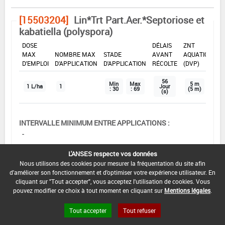
[15503204]
Lin*Trt Part.Aer.*Septoriose et
kabatiella (polyspora)
DOSE
DÉLAIS
ZNT
MAX
NOMBRE MAX
STADE
AVANT
AQUATIQUE
D'EMPLOI
D'APPLICATION
D'APPLICATION
RÉCOLTE
(DVP)
56
Min
Max
5 m
1 L/ha
1
Jour
: 30
: 69
(5 m)
(s)
INTERVALLE MINIMUM ENTRE APPLICATIONS :
-
DISTANCE DE SÉCURITÉ RIVERAIN ET PERSONNES
L'ANSES respecte vos données
PRÉSENTES :
Nous utilisons des cookies pour mesurer la fréquentation du site afin
3 m
d'améliorer son fonctionnement et d'optimiser votre expérience utilisateur. En
cliquant sur "Tout accepter", vous acceptez l'utilisation de cookies. Vous
CONDITIONS :
pouvez modifier ce choix à tout moment en cliquant sur
Mentions légales
.
Ne pas appliquer ce produit ou tout autre produit à
Tout accepter
Tout refuser
base de tébuconazole plus d'une fois par an et par
culture.