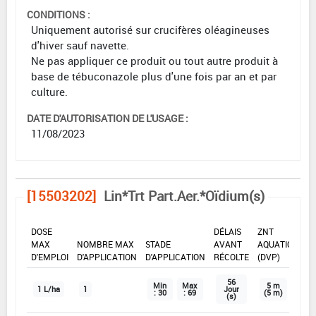
CONDITIONS :
Uniquement autorisé sur crucifères oléagineuses
d'hiver sauf navette.
Ne pas appliquer ce produit ou tout autre produit à
base de tébuconazole plus d'une fois par an et par
culture.
DATE D'AUTORISATION DE L'USAGE :
11/08/2023
[15503202]
Lin*Trt Part.Aer.*Oïdium(s)
DOSE
DÉLAIS
ZNT
MAX
NOMBRE MAX
STADE
AVANT
AQUATIQUE
D'EMPLOI
D'APPLICATION
D'APPLICATION
RÉCOLTE
(DVP)
56
Min
Max
5 m
1 L/ha
1
Jour
: 30
: 69
(5 m)
(s)