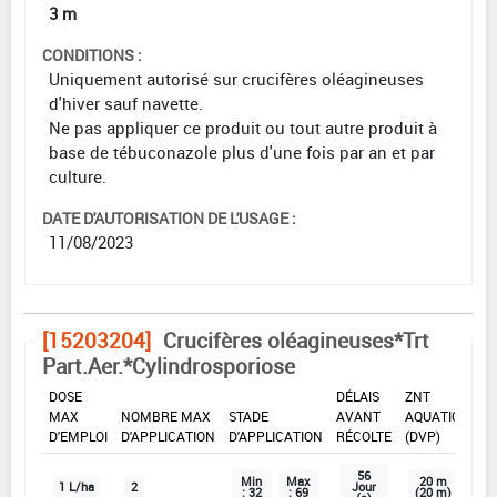
3 m
CONDITIONS :
Uniquement autorisé sur crucifères oléagineuses
d'hiver sauf navette.
Ne pas appliquer ce produit ou tout autre produit à
base de tébuconazole plus d'une fois par an et par
culture.
DATE D'AUTORISATION DE L'USAGE :
11/08/2023
[15203204]
Crucifères oléagineuses*Trt
Part.Aer.*Cylindrosporiose
DOSE
DÉLAIS
ZNT
MAX
NOMBRE MAX
STADE
AVANT
AQUATIQUE
D'EMPLOI
D'APPLICATION
D'APPLICATION
RÉCOLTE
(DVP)
56
Min
Max
20 m
1 L/ha
2
Jour
: 32
: 69
(20 m)