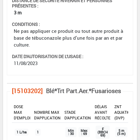
DISTANCE DE SÉCURITÉ RIVERAIN ET PERSONNES
PRÉSENTES :
3 m
CONDITIONS :
Ne pas appliquer ce produit ou tout autre produit à
base de tébuconazole plus d'une fois par an et par
culture.
DATE D'AUTORISATION DE L'USAGE :
11/08/2023
[15103202]
Blé*Trt Part.Aer.*Fusarioses
DOSE
DÉLAIS
ZNT
MAX
NOMBRE MAX
STADE
AVANT
AQUATIQUE
D'EMPLOI
D'APPLICATION
D'APPLICATION
RÉCOLTE
(DVP)
F
Min
Max
5 m
1 L/ha
1
(BBCH
: 30
: 69
(5 m)
69)