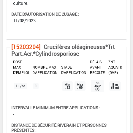
culture.
DATE D'AUTORISATION DE L'USAGE :
11/08/2023
[15203204]
Crucifères oléagineuses*Trt
Part.Aer.*Cylindrosporiose
DOSE
DÉLAIS
ZNT
MAX
NOMBRE MAX
STADE
AVANT
AQUATIQUE
D'EMPLOI
D'APPLICATION
D'APPLICATION
RÉCOLTE
(DVP)
56
Min
Max
5 m
1 L/ha
1
Jour
: 32
: 69
(5 m)
(s)
INTERVALLE MINIMUM ENTRE APPLICATIONS :
-
DISTANCE DE SÉCURITÉ RIVERAIN ET PERSONNES
PRÉSENTES :