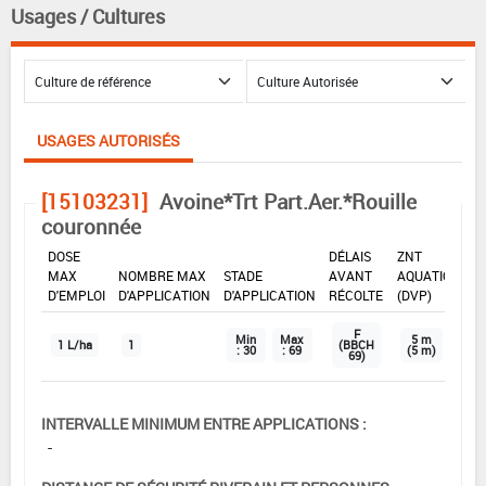
Usages / Cultures
USAGES AUTORISÉS
[15103231]
Avoine*Trt Part.Aer.*Rouille
couronnée
DOSE
DÉLAIS
ZNT
MAX
NOMBRE MAX
STADE
AVANT
AQUATIQUE
D'EMPLOI
D'APPLICATION
D'APPLICATION
RÉCOLTE
(DVP)
F
Min
Max
5 m
1 L/ha
1
(BBCH
: 30
: 69
(5 m)
69)
INTERVALLE MINIMUM ENTRE APPLICATIONS :
-