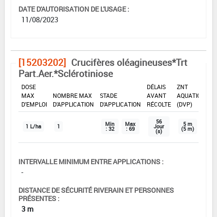
DATE D'AUTORISATION DE L'USAGE :
11/08/2023
[15203202]
Crucifères oléagineuses*Trt
Part.Aer.*Sclérotiniose
DOSE
DÉLAIS
ZNT
MAX
NOMBRE MAX
STADE
AVANT
AQUATIQUE
D'EMPLOI
D'APPLICATION
D'APPLICATION
RÉCOLTE
(DVP)
56
Min
Max
5 m
1 L/ha
1
Jour
: 32
: 69
(5 m)
(s)
INTERVALLE MINIMUM ENTRE APPLICATIONS :
-
DISTANCE DE SÉCURITÉ RIVERAIN ET PERSONNES
PRÉSENTES :
3 m