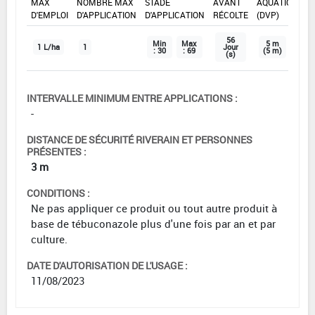
MAX
NOMBRE MAX
STADE
AVANT
AQUATIQUE
D'EMPLOI
D'APPLICATION
D'APPLICATION
RÉCOLTE
(DVP)
56
Min
Max
5 m
1 L/ha
1
Jour
: 30
: 69
(5 m)
(s)
INTERVALLE MINIMUM ENTRE APPLICATIONS :
-
DISTANCE DE SÉCURITÉ RIVERAIN ET PERSONNES
PRÉSENTES :
3 m
CONDITIONS :
Ne pas appliquer ce produit ou tout autre produit à
base de tébuconazole plus d'une fois par an et par
culture.
DATE D'AUTORISATION DE L'USAGE :
11/08/2023