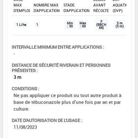
MAX
NOMBRE MAX
STADE
AVANT
AQUATIQUE
D'EMPLOI
D'APPLICATION
D'APPLICATION
RÉCOLTE
(DVP)
F
Min
Max
5 m
1 L/ha
1
(BBCH
: 30
: 69
(5 m)
69)
INTERVALLE MINIMUM ENTRE APPLICATIONS :
-
DISTANCE DE SÉCURITÉ RIVERAIN ET PERSONNES
PRÉSENTES :
3 m
CONDITIONS :
Ne pas appliquer ce produit ou tout autre produit à
base de tébuconazole plus d'une fois par an et par
culture.
DATE D'AUTORISATION DE L'USAGE :
11/08/2023