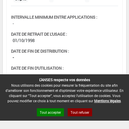
INTERVALLE MINIMUM ENTRE APPLICATIONS :
-
DATE DE RETRAIT DE L'USAGE :
01/10/1998
DATE DE FIN DE DISTRIBUTION :
-
DATE DE FIN D'UTILISATION :
-
L'ANSES respecte vos données
Nous utilisons des cookies pour mesurer la fréquentation du site afin
d'améliorer son fonctionnement et d'optimiser votre expérience utilisateur. En
cliquant sur "Tout accepter", vous acceptez l'utilisation de cookies. Vous
[15653201]
Pomme de terre*Trt
pouvez modifier ce choix à tout moment en cliquant sur
Mentions légales
.
Part.Aer.*Mildiou(s)
Tout accepter
Tout refuser
DOSE MAX
NOMBRE MAX
DÉLAIS AVANT
D'EMPLOI
D'APPLICATION
RÉCOLTE