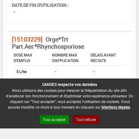
DATE DE FIN D'UTILISATION :
-
[15103229]
Orge*Trt
Part.Aer.*Rhynchosporiose
DOSE MAX
NOMBRE MAX
DÉLAIS AVANT
D'EMPLOI
D'APPLICATION
RÉCOLTE
3 L/ha
-
-
L'ANSES respecte vos données
Nous utilisons des cookies pour mesurer la fréquentation du site afin
INTERVALLE MINIMUM ENTRE APPLICATIONS :
d'améliorer son fonctionnement et d'optimiser votre expérience utilisateur. En
-
cliquant sur "Tout accepter", vous acceptez l'utilisation de cookies. Vous
pouvez modifier ce choix à tout moment en cliquant sur
Mentions légales
.
DATE DE RETRAIT DE L'USAGE :
01/11/1996
Tout accepter
Tout refuser
DATE DE FIN DE DISTRIBUTION :
-