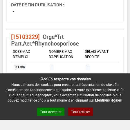
DATE DE FIN D'UTILISATION :
-
[15103229]
Orge*Trt
Part.Aer.*Rhynchosporiose
DOSE MAX
NOMBRE MAX
DÉLAIS AVANT
D'EMPLOI
D'APPLICATION
RÉCOLTE
3 L/ha
-
-
L'ANSES respecte vos données
Nous utilisons des cookies pour mesurer la fréquentation du site afin
INTERVALLE MINIMUM ENTRE APPLICATIONS :
d'améliorer son fonctionnement et d'optimiser votre expérience utilisateur. En
-
cliquant sur "Tout accepter", vous acceptez l'utilisation de cookies. Vous
pouvez modifier ce choix à tout moment en cliquant sur
Mentions légales
.
DATE DE RETRAIT DE L'USAGE :
01/11/1996
Tout accepter
Tout refuser
DATE DE FIN DE DISTRIBUTION :
-