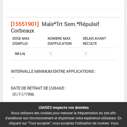
[15551901]
Maïs*Trt Sem.*Répulsif
Corbeaux
DOSE MAX
NOMBRE MAX
DÉLAIS AVANT
D'EMPLOI
D'APPLICATION
RÉCOLTE
0,6 L/q
-
-
INTERVALLE MINIMUM ENTRE APPLICATIONS :
-
DATE DE RETRAIT DE L'USAGE :
01/11/1996
DATE DE FIN DE DISTRIBUTION :
L'ANSES respecte vos données
-
Nous utilisons des cookies pour mesurer la fréquentation du site afin
d'améliorer son fonctionnement et d'optimiser votre expérience utilisateur. En
DATE DE FIN D'UTILISATION :
cliquant sur "Tout accepter", vous acceptez l'utilisation de cookies. Vous