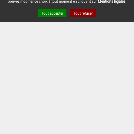
-
pouvez modifier ce choix à tout moment en cliquant sur
Mentions légales
.
Tout accepter
Tout refuser
Version du produit : v 2.0