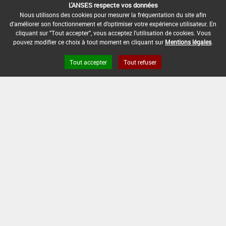
DATE DE FIN DE DISTRIBUTION :
L'ANSES respecte vos données
Nous utilisons des cookies pour mesurer la fréquentation du site afin
-
d'améliorer son fonctionnement et d'optimiser votre expérience utilisateur. En
cliquant sur "Tout accepter", vous acceptez l'utilisation de cookies. Vous
DATE DE FIN D'UTILISATION :
pouvez modifier ce choix à tout moment en cliquant sur
Mentions légales
.
-
Tout accepter
Tout refuser
Version du produit : v 2.0