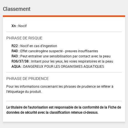
Classement
Xn :
Nocif
PHRASE DE RISQUE
R22 :
Nocif en cas d'ingestion
R40 :
Effet cancérogène suspecté - preuves insuffisantes
R43 :
Peut entraîner une sensibilisation par contact avec la peau
R36/37/38 :
Irritant pour les yeux, les voies respiratoires et la peau
AQUA :
DANGEREUX POUR LES ORGANISMES AQUATIQUES
PHRASE DE PRUDENCE
Pour les informations concernant les phrases de prudence se référer à
l'étiquetage du produit.
Le titulaire de l'autorisation est responsable de la conformité de la Fiche de
données de sécurité avec la classification retenue ci-dessus.