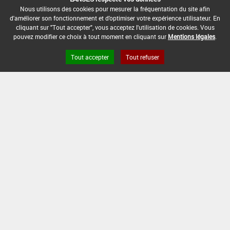
-
Nous utilisons des cookies pour mesurer la fréquentation du site afin
d'améliorer son fonctionnement et d'optimiser votre expérience utilisateur. En
DATE DE FIN DE DISTRIBUTION :
cliquant sur "Tout accepter", vous acceptez l'utilisation de cookies. Vous
28/02/2005
pouvez modifier ce choix à tout moment en cliquant sur
Mentions légales
.
DATE DE FIN D'UTILISATION :
Tout accepter
Tout refuser
28/02/2006
Version du produit : v 2.0