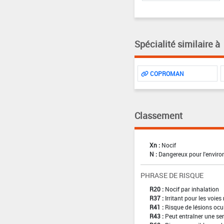
Spécialité similaire à
COPROMAN
Classement
Xn :
Nocif
N :
Dangereux pour l'envir
PHRASE DE RISQUE
R20 :
Nocif par inhalation
R37 :
Irritant pour les voies
R41 :
Risque de lésions ocu
R43 :
Peut entraîner une sen