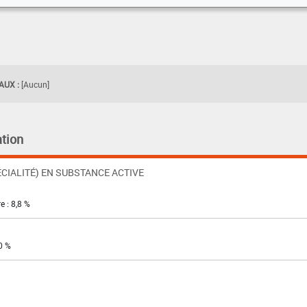
UX :
[Aucun]
tion
CIALITÉ) EN SUBSTANCE ACTIVE
e : 8,8 %
0 %