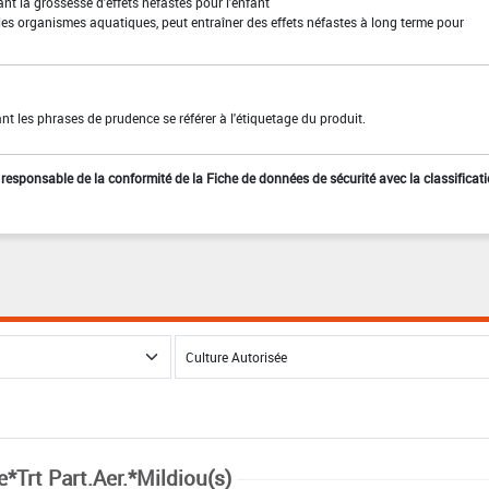
t la grossesse d'effets néfastes pour l'enfant
les organismes aquatiques, peut entraîner des effets néfastes à long terme pour
t les phrases de prudence se référer à l'étiquetage du produit.
st responsable de la conformité de la Fiche de données de sécurité avec la classificat
e*Trt Part.Aer.*Mildiou(s)