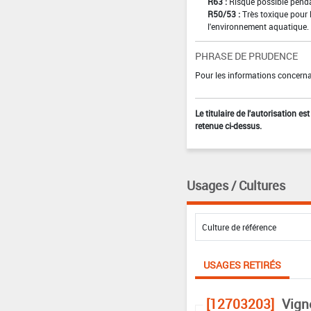
R63 :
Risque possible pendan
R50/53 :
Très toxique pour 
l'environnement aquatique.
PHRASE DE PRUDENCE
Pour les informations concernan
Le titulaire de l'autorisation e
retenue ci-dessus.
Usages / Cultures
USAGES RETIRÉS
[12703203]
Vign