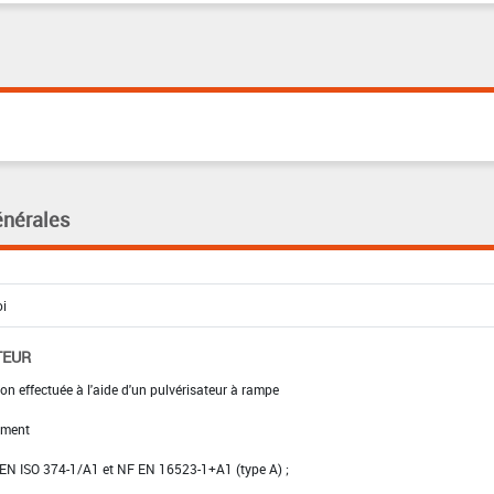
énérales
TEUR
on effectuée à l'aide d'un pulvérisateur à rampe
ement
NF EN ISO 374-1/A1 et NF EN 16523-1+A1 (type A) ;