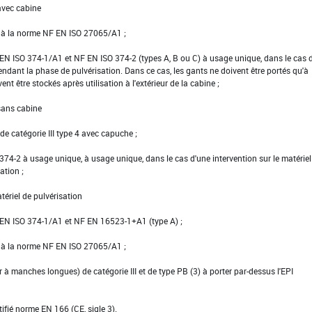
avec cabine
e à la norme NF EN ISO 27065/A1 ;
NF EN ISO 374-1/A1 et NF EN ISO 374-2 (types A, B ou C) à usage unique, dans le cas 
pendant la phase de pulvérisation. Dans ce cas, les gants ne doivent être portés qu'à
vent être stockés après utilisation à l'extérieur de la cabine ;
 sans cabine
e catégorie III type 4 avec capuche ;
EN 374-2 à usage unique, à usage unique, dans le cas d'une intervention sur le matériel
ation ;
tériel de pulvérisation
NF EN ISO 374-1/A1 et NF EN 16523-1+A1 (type A) ;
e à la norme NF EN ISO 27065/A1 ;
er à manches longues) de catégorie III et de type PB (3) à porter par-dessus l'EPI
tifié norme EN 166 (CE, sigle 3).