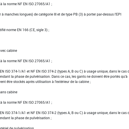
e à la norme NF EN ISO 27065/A1 ;
er à manches longues) de catégorie III et de type PB (3) à porter par-dessus l'EPI
tifié norme EN 166 (CE, sigle 3) ;
avec cabine
e à la norme NF EN ISO 27065/A1 ;
NF EN ISO 374-1/A1 et NF EN ISO 374-2 (types A, B ou C) à usage unique, dans le cas 
pendant la phase de pulvérisation. Dans ce cas, les gants ne doivent être portés qu'à
vent être stockés après utilisation à l'extérieur de la cabine ;
 sans cabine
e à la norme NF EN ISO 27065/A1 ;
NF EN ISO 374-1/A1 et NF EN ISO 374-2 (types A, B ou C) à usage unique, dans le cas 
pendant la phase de pulvérisation ;
tériel de pulvérisation