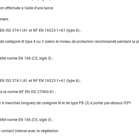
on effectuée à l'aide d'une lance
ement
NF EN ISO 374-1/A1 et NF EN 16523-1+A1 (type A) ;
de catégorie III type 4 ou 3 (selon le niveau de protection recommandé pendant la 
tifié norme EN 166 (CE, sigle 3) ;
NF EN ISO 374-1/A1 et NF EN 16523-1+A1 (type A) ;
e à la norme NF EN ISO 27065/A1 ;
er à manches longues) de catégorie III et de type PB (3) à porter par-dessus l'EPI
tifié norme EN 166 (CE, sigle 3) ;
s contact intense avec la végétation