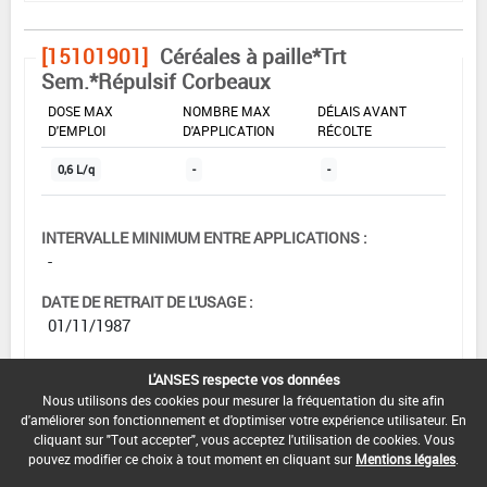
[15101901]
Céréales à paille*Trt
Sem.*Répulsif Corbeaux
DOSE MAX
NOMBRE MAX
DÉLAIS AVANT
D'EMPLOI
D'APPLICATION
RÉCOLTE
0,6 L/q
-
-
INTERVALLE MINIMUM ENTRE APPLICATIONS :
-
DATE DE RETRAIT DE L'USAGE :
01/11/1987
DATE DE FIN DE DISTRIBUTION :
L'ANSES respecte vos données
-
Nous utilisons des cookies pour mesurer la fréquentation du site afin
d'améliorer son fonctionnement et d'optimiser votre expérience utilisateur. En
DATE DE FIN D'UTILISATION :
cliquant sur "Tout accepter", vous acceptez l'utilisation de cookies. Vous
-
pouvez modifier ce choix à tout moment en cliquant sur
Mentions légales
.