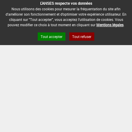
INTERVALLE MINIMUM ENTRE APPLICATIONS :
L'ANSES respecte vos données
-
Nous utilisons des cookies pour mesurer la fréquentation du site afin
d'améliorer son fonctionnement et d'optimiser votre expérience utilisateur. En
DATE DE RETRAIT DE L'USAGE :
cliquant sur "Tout accepter", vous acceptez l'utilisation de cookies. Vous
05/02/1998
pouvez modifier ce choix à tout moment en cliquant sur
Mentions légales
.
DATE DE FIN DE DISTRIBUTION :
Tout accepter
Tout refuser
-
DATE DE FIN D'UTILISATION :
-