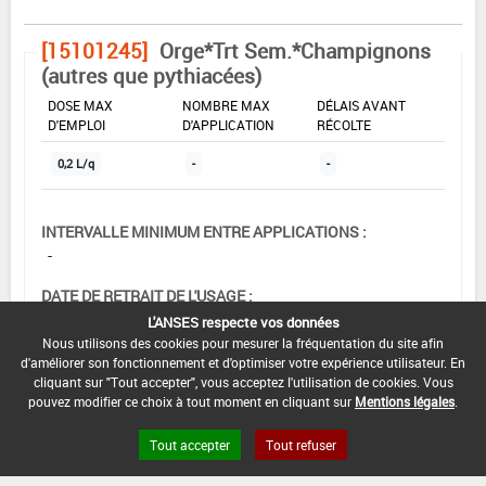
[15101245]
Orge*Trt Sem.*Champignons
(autres que pythiacées)
DOSE MAX
NOMBRE MAX
DÉLAIS AVANT
D'EMPLOI
D'APPLICATION
RÉCOLTE
0,2 L/q
-
-
INTERVALLE MINIMUM ENTRE APPLICATIONS :
-
DATE DE RETRAIT DE L'USAGE :
06/02/2004
L'ANSES respecte vos données
Nous utilisons des cookies pour mesurer la fréquentation du site afin
DATE DE FIN DE DISTRIBUTION :
d'améliorer son fonctionnement et d'optimiser votre expérience utilisateur. En
-
cliquant sur "Tout accepter", vous acceptez l'utilisation de cookies. Vous
pouvez modifier ce choix à tout moment en cliquant sur
Mentions légales
.
DATE DE FIN D'UTILISATION :
Tout accepter
Tout refuser
-