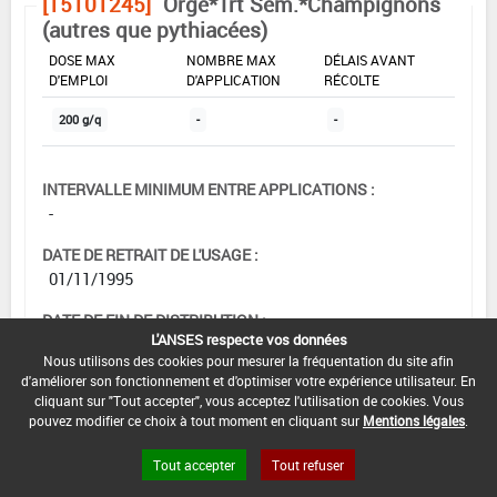
[15101245]
Orge*Trt Sem.*Champignons
(autres que pythiacées)
DOSE MAX
NOMBRE MAX
DÉLAIS AVANT
D'EMPLOI
D'APPLICATION
RÉCOLTE
200 g/q
-
-
INTERVALLE MINIMUM ENTRE APPLICATIONS :
-
DATE DE RETRAIT DE L'USAGE :
01/11/1995
DATE DE FIN DE DISTRIBUTION :
L'ANSES respecte vos données
-
Nous utilisons des cookies pour mesurer la fréquentation du site afin
d'améliorer son fonctionnement et d'optimiser votre expérience utilisateur. En
DATE DE FIN D'UTILISATION :
cliquant sur "Tout accepter", vous acceptez l'utilisation de cookies. Vous
-
pouvez modifier ce choix à tout moment en cliquant sur
Mentions légales
.
Tout accepter
Tout refuser