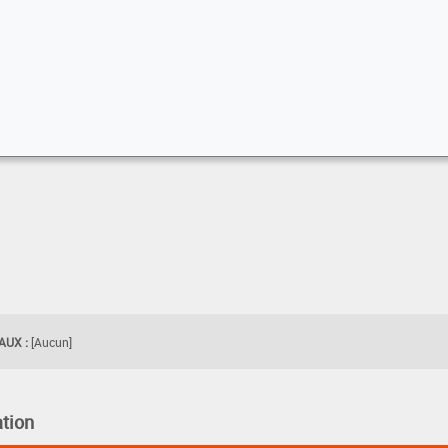
UX :
[Aucun]
tion