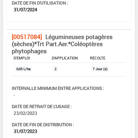
DATE DE FIN D'UTILISATION :
31/07/2024
[00517084]
Légumineuses potagères
(sèches)*Trt Part.Aer.*Coléoptères
phytophages
DOSE MAX
NOMBRE MAX
DÉLAIS AVANT
D'EMPLOI
D'APPLICATION
RÉCOLTE
0,05 L/ha
2
7 Jour (s)
INTERVALLE MINIMUM ENTRE APPLICATIONS :
-
DATE DE RETRAIT DE L'USAGE :
23/02/2023
DATE DE FIN DE DISTRIBUTION :
31/07/2023