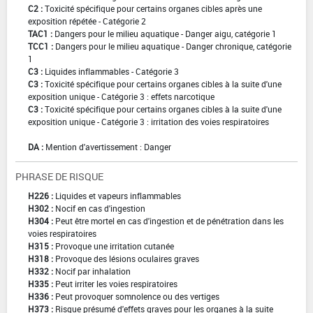
C2 :
Toxicité spécifique pour certains organes cibles après une
exposition répétée - Catégorie 2
TAC1 :
Dangers pour le milieu aquatique - Danger aigu, catégorie 1
TCC1 :
Dangers pour le milieu aquatique - Danger chronique, catégorie
1
C3 :
Liquides inflammables - Catégorie 3
C3 :
Toxicité spécifique pour certains organes cibles à la suite d'une
exposition unique - Catégorie 3 : effets narcotique
C3 :
Toxicité spécifique pour certains organes cibles à la suite d'une
exposition unique - Catégorie 3 : irritation des voies respiratoires
DA :
Mention d'avertissement : Danger
PHRASE DE RISQUE
H226 :
Liquides et vapeurs inflammables
H302 :
Nocif en cas d'ingestion
H304 :
Peut être mortel en cas d'ingestion et de pénétration dans les
voies respiratoires
H315 :
Provoque une irritation cutanée
H318 :
Provoque des lésions oculaires graves
H332 :
Nocif par inhalation
H335 :
Peut irriter les voies respiratoires
H336 :
Peut provoquer somnolence ou des vertiges
H373 :
Risque présumé d'effets graves pour les organes à la suite