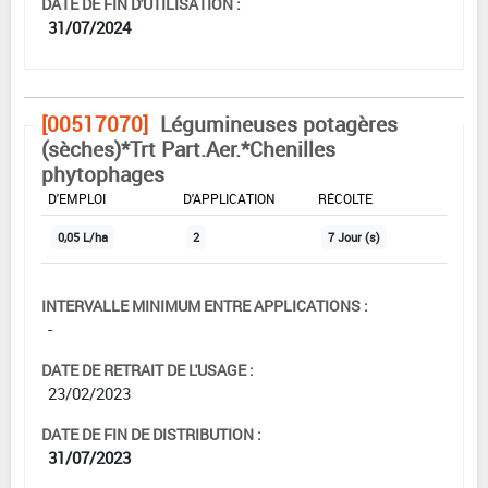
DATE DE FIN D'UTILISATION :
31/07/2024
[00517070]
Légumineuses potagères
(sèches)*Trt Part.Aer.*Chenilles
phytophages
DOSE MAX
NOMBRE MAX
DÉLAIS AVANT
D'EMPLOI
D'APPLICATION
RÉCOLTE
0,05 L/ha
2
7 Jour (s)
INTERVALLE MINIMUM ENTRE APPLICATIONS :
-
DATE DE RETRAIT DE L'USAGE :
23/02/2023
DATE DE FIN DE DISTRIBUTION :
31/07/2023