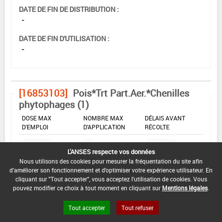
DATE DE FIN DE DISTRIBUTION :
-
DATE DE FIN D'UTILISATION :
-
[16853103]
Pois*Trt Part.Aer.*Chenilles
phytophages (1)
DOSE MAX
NOMBRE MAX
DÉLAIS AVANT
D'EMPLOI
D'APPLICATION
RÉCOLTE
0,05 L/ha
2
7 Jour (s)
L'ANSES respecte vos données
Nous utilisons des cookies pour mesurer la fréquentation du site afin
d'améliorer son fonctionnement et d'optimiser votre expérience utilisateur. En
INTERVALLE MINIMUM ENTRE APPLICATIONS :
cliquant sur "Tout accepter", vous acceptez l'utilisation de cookies. Vous
-
pouvez modifier ce choix à tout moment en cliquant sur
Mentions légales
.
DATE DE RETRAIT DE L'USAGE :
Tout accepter
Tout refuser
09/03/2026