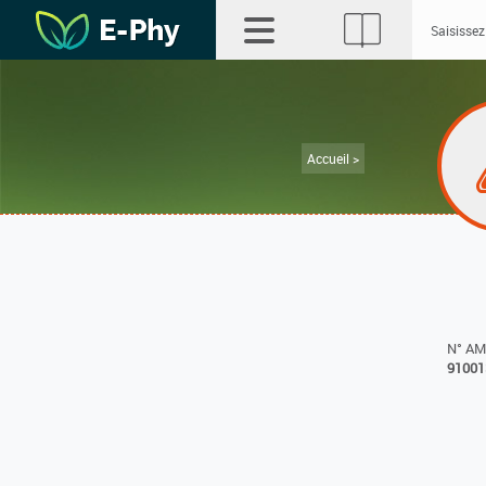
Accueil >
N° A
91001