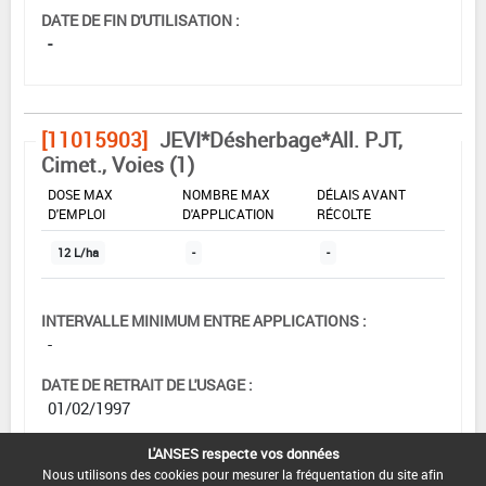
DATE DE FIN D'UTILISATION :
-
[11015903]
JEVI*Désherbage*All. PJT,
Cimet., Voies (1)
DOSE MAX
NOMBRE MAX
DÉLAIS AVANT
D'EMPLOI
D'APPLICATION
RÉCOLTE
12 L/ha
-
-
INTERVALLE MINIMUM ENTRE APPLICATIONS :
-
DATE DE RETRAIT DE L'USAGE :
01/02/1997
DATE DE FIN DE DISTRIBUTION :
L'ANSES respecte vos données
-
Nous utilisons des cookies pour mesurer la fréquentation du site afin