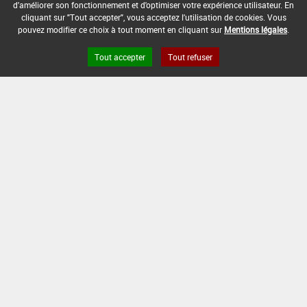
d'améliorer son fonctionnement et d'optimiser votre expérience utilisateur. En
DATE DE FIN D'UTILISATION :
cliquant sur "Tout accepter", vous acceptez l'utilisation de cookies. Vous
pouvez modifier ce choix à tout moment en cliquant sur
Mentions légales
.
-
Tout accepter
Tout refuser
Version du produit : v 2.0