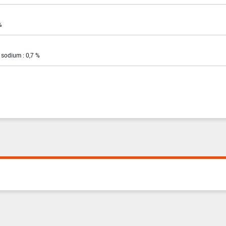
%
 sodium : 0,7 %