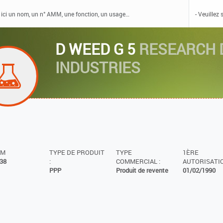
D WEED G 5
RESEARCH 
INDUSTRIES
MM
TYPE DE PRODUIT
TYPE
1ÈRE
38
:
COMMERCIAL :
AUTORISATIO
PPP
Produit de revente
01/02/1990