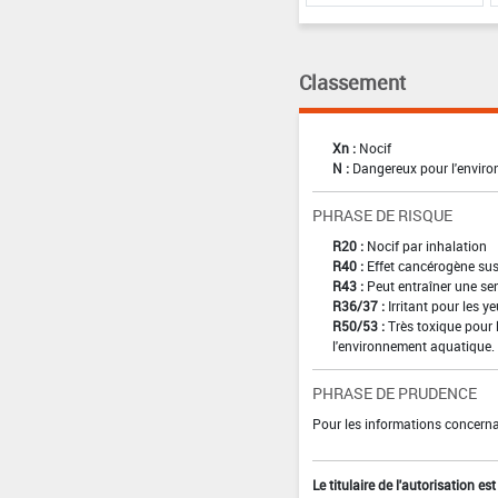
Classement
Xn :
Nocif
N :
Dangereux pour l'envir
PHRASE DE RISQUE
R20 :
Nocif par inhalation
R40 :
Effet cancérogène sus
R43 :
Peut entraîner une sen
R36/37 :
Irritant pour les ye
R50/53 :
Très toxique pour 
l'environnement aquatique.
PHRASE DE PRUDENCE
Pour les informations concernan
Le titulaire de l'autorisation e