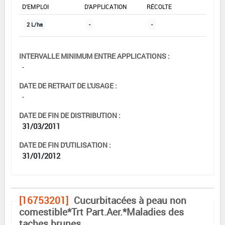
D'EMPLOI
D'APPLICATION
RÉCOLTE
2 L/ha
-
-
INTERVALLE MINIMUM ENTRE APPLICATIONS :
-
DATE DE RETRAIT DE L'USAGE :
-
DATE DE FIN DE DISTRIBUTION :
31/03/2011
DATE DE FIN D'UTILISATION :
31/01/2012
[16753201]
Cucurbitacées à peau non
comestible*Trt Part.Aer.*Maladies des
taches brunes