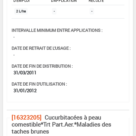
D'EMPLOI
D'APPLICATION
RÉCOLTE
2 L/ha
-
-
INTERVALLE MINIMUM ENTRE APPLICATIONS :
-
DATE DE RETRAIT DE L'USAGE :
-
DATE DE FIN DE DISTRIBUTION :
31/03/2011
DATE DE FIN D'UTILISATION :
31/01/2012
[16323205]
Cucurbitacées à peau
comestible*Trt Part.Aer.*Maladies des
taches brunes
DOSE MAX
NOMBRE MAX
DÉLAIS AVANT