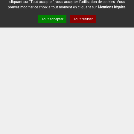
cliquant sur "Tout accepter", vous acceptez l'utilisation de cookies. Vous
[16953201]
Tomate - Aubergine*Trt
pouvez modifier ce choix à tout moment en cliquant sur
Mentions légales
.
Part.Aer.*Mildiou(s)
DOSE MAX
NOMBRE MAX
DÉLAIS AVANT
Tout accepter
Tout refuser
D'EMPLOI
D'APPLICATION
RÉCOLTE
2 L/ha
-
-
INTERVALLE MINIMUM ENTRE APPLICATIONS :
-
DATE DE RETRAIT DE L'USAGE :
-
DATE DE FIN DE DISTRIBUTION :
31/03/2011
DATE DE FIN D'UTILISATION :
31/01/2012