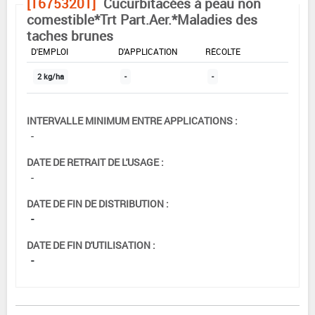
[16753201]
Cucurbitacées à peau non
comestible*Trt Part.Aer.*Maladies des
taches brunes
DOSE MAX
NOMBRE MAX
DÉLAIS AVANT
D'EMPLOI
D'APPLICATION
RÉCOLTE
2 kg/ha
-
-
INTERVALLE MINIMUM ENTRE APPLICATIONS :
-
DATE DE RETRAIT DE L'USAGE :
-
DATE DE FIN DE DISTRIBUTION :
-
DATE DE FIN D'UTILISATION :
-