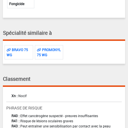
Fongicide
Spécialité similaire à
BRAVO 75
PROMONYL
WG
75 WG
Classement
Xn :
Nocif
PHRASE DE RISQUE
R40 :
Effet cancérogène suspecté - preuves insuffisantes
R41 :
Risque de lésions oculaires graves
R43 :
Peut entraîner une sensibilisation par contact avec la peau