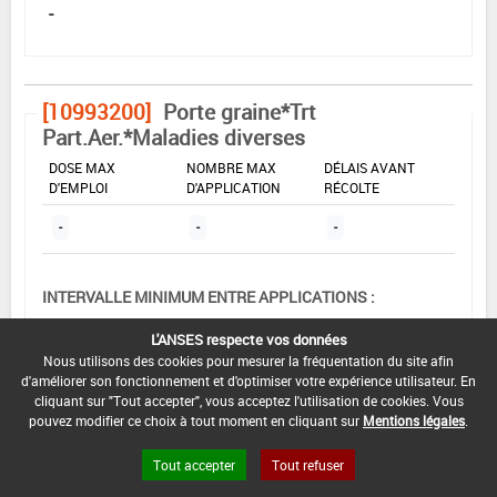
-
[10993200]
Porte graine*Trt
Part.Aer.*Maladies diverses
DOSE MAX
NOMBRE MAX
DÉLAIS AVANT
D'EMPLOI
D'APPLICATION
RÉCOLTE
-
-
-
INTERVALLE MINIMUM ENTRE APPLICATIONS :
-
L'ANSES respecte vos données
DATE DE RETRAIT DE L'USAGE :
Nous utilisons des cookies pour mesurer la fréquentation du site afin
d'améliorer son fonctionnement et d'optimiser votre expérience utilisateur. En
-
cliquant sur "Tout accepter", vous acceptez l'utilisation de cookies. Vous
pouvez modifier ce choix à tout moment en cliquant sur
Mentions légales
.
DATE DE FIN DE DISTRIBUTION :
-
Tout accepter
Tout refuser
DATE DE FIN D'UTILISATION :