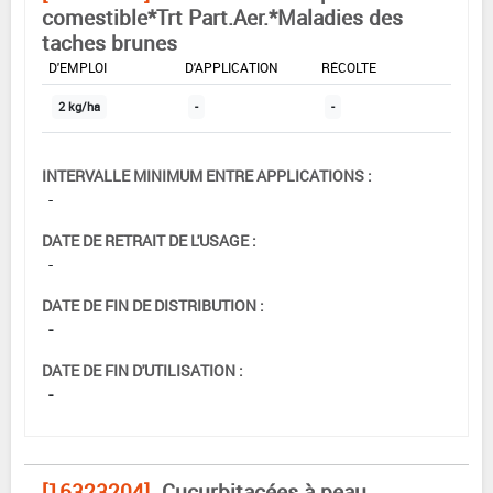
comestible*Trt Part.Aer.*Maladies des
taches brunes
DOSE MAX
NOMBRE MAX
DÉLAIS AVANT
D'EMPLOI
D'APPLICATION
RÉCOLTE
2 kg/ha
-
-
INTERVALLE MINIMUM ENTRE APPLICATIONS :
-
DATE DE RETRAIT DE L'USAGE :
-
DATE DE FIN DE DISTRIBUTION :
-
DATE DE FIN D'UTILISATION :
-
[16323204]
Cucurbitacées à peau