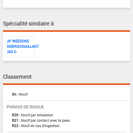
Spécialité similaire à
WEEDONE
DEBROUSSAILLANT
360 D
Classement
Xn :
Nocif
PHRASE DE RISQUE
R20 :
Nocif par inhalation
R21 :
Nocif par contact avec la peau
R22 :
Nocif en cas d'ingestion