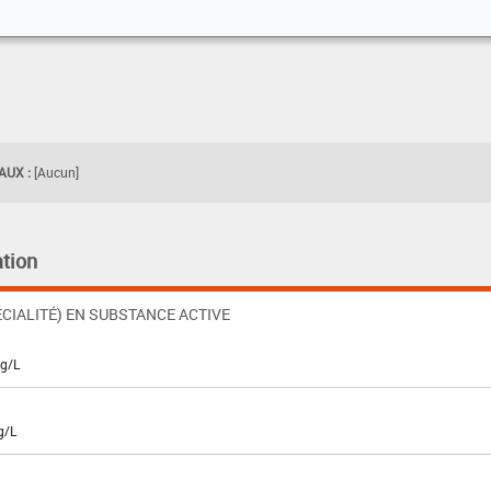
UX :
[Aucun]
tion
CIALITÉ) EN SUBSTANCE ACTIVE
 g/L
g/L