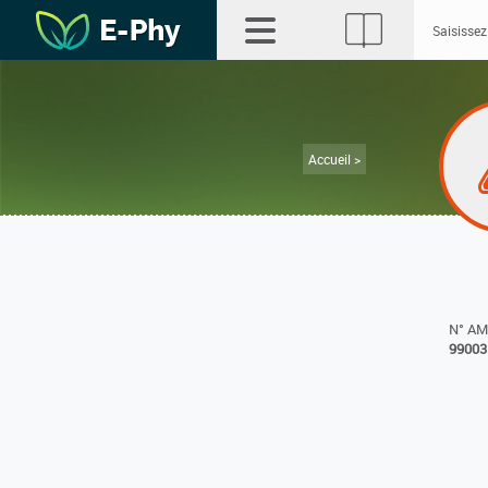
Accueil >
N° A
99003