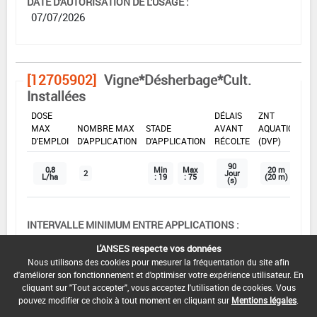
DATE D'AUTORISATION DE L'USAGE :
07/07/2026
[12705902]
Vigne*Désherbage*Cult.
Installées
DOSE
DÉLAIS
ZNT
MAX
NOMBRE MAX
STADE
AVANT
AQUATIQUE
D'EMPLOI
D'APPLICATION
D'APPLICATION
RÉCOLTE
(DVP)
90
0,8
Min
Max
20 m
2
Jour
L/ha
: 19
: 75
(20 m)
(s)
INTERVALLE MINIMUM ENTRE APPLICATIONS :
28 Jour(s)
L'ANSES respecte vos données
Nous utilisons des cookies pour mesurer la fréquentation du site afin
DISTANCE DE SÉCURITÉ RIVERAIN ET PERSONNES
d'améliorer son fonctionnement et d'optimiser votre expérience utilisateur. En
PRÉSENTES :
cliquant sur "Tout accepter", vous acceptez l'utilisation de cookies. Vous
3 m
pouvez modifier ce choix à tout moment en cliquant sur
Mentions légales
.