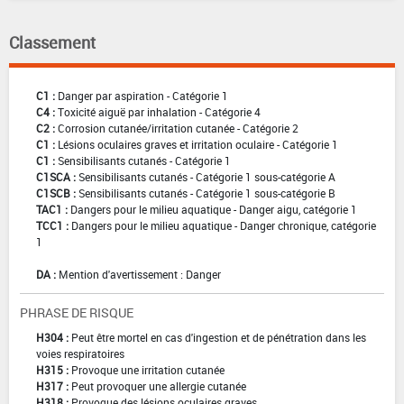
Classement
C1 :
Danger par aspiration - Catégorie 1
C4 :
Toxicité aiguë par inhalation - Catégorie 4
C2 :
Corrosion cutanée/irritation cutanée - Catégorie 2
C1 :
Lésions oculaires graves et irritation oculaire - Catégorie 1
C1 :
Sensibilisants cutanés - Catégorie 1
C1SCA :
Sensibilisants cutanés - Catégorie 1 sous-catégorie A
C1SCB :
Sensibilisants cutanés - Catégorie 1 sous-catégorie B
TAC1 :
Dangers pour le milieu aquatique - Danger aigu, catégorie 1
TCC1 :
Dangers pour le milieu aquatique - Danger chronique, catégorie
1
DA :
Mention d'avertissement : Danger
PHRASE DE RISQUE
H304 :
Peut être mortel en cas d'ingestion et de pénétration dans les
voies respiratoires
H315 :
Provoque une irritation cutanée
H317 :
Peut provoquer une allergie cutanée
H318 :
Provoque des lésions oculaires graves