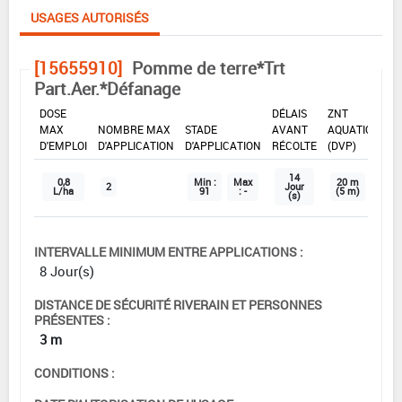
USAGES AUTORISÉS
[15655910]
Pomme de terre*Trt
Part.Aer.*Défanage
DOSE
DÉLAIS
ZNT
MAX
NOMBRE MAX
STADE
AVANT
AQUATIQUE
D'EMPLOI
D'APPLICATION
D'APPLICATION
RÉCOLTE
(DVP)
14
0,8
Min :
Max
20 m
2
Jour
L/ha
91
: -
(5 m)
(s)
INTERVALLE MINIMUM ENTRE APPLICATIONS :
8 Jour(s)
DISTANCE DE SÉCURITÉ RIVERAIN ET PERSONNES
PRÉSENTES :
3 m
CONDITIONS :