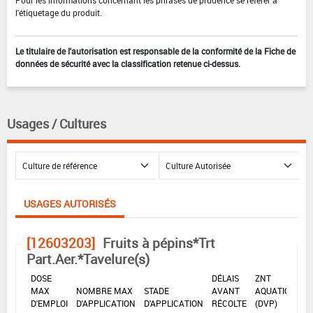
Pour les informations concernant les phrases de prudence se référer à
l'étiquetage du produit.
Le titulaire de l'autorisation est responsable de la conformité de la Fiche de
données de sécurité avec la classification retenue ci-dessus.
Usages / Cultures
USAGES AUTORISÉS
[12603203]
Fruits à pépins*Trt
Part.Aer.*Tavelure(s)
DOSE
DÉLAIS
ZNT
MAX
NOMBRE MAX
STADE
AVANT
AQUATIQUE
D'EMPLOI
D'APPLICATION
D'APPLICATION
RÉCOLTE
(DVP)