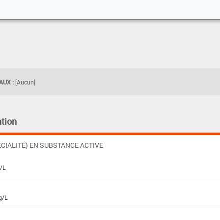
UX :
[Aucun]
tion
CIALITÉ) EN SUBSTANCE ACTIVE
g/L
g/L