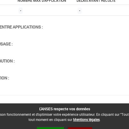
NOMBRE MAX D'APPLICATION
DÉLAIS AVANT RÉCOLTE
-
-
ENTRE APPLICATIONS :
USAGE :
BUTION :
ION :
L'ANSES respecte vos données
son fonctionnement et d'optimiser votre expérience utilisateur. En cliquant sur "Tout
tout moment en cliquant sur
Mentions légales
.