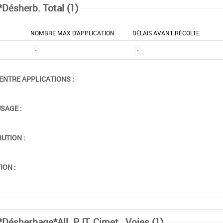
*Désherb. Total (1)
NOMBRE MAX D'APPLICATION
DÉLAIS AVANT RÉCOLTE
-
-
ENTRE APPLICATIONS :
USAGE :
BUTION :
ION :
*Désherbage*All. PJT, Cimet., Voies (1)