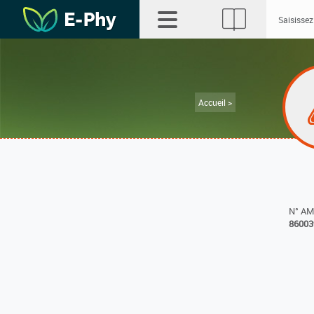
Accueil >
N° A
86003