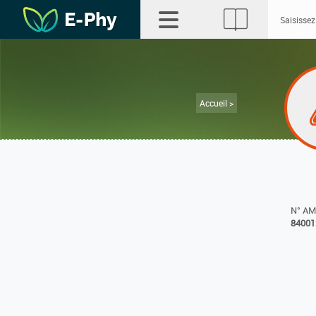
Accueil >
N° A
84001