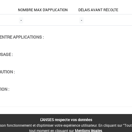
NOMBRE MAX D'APPLICATION
DÉLAIS AVANT RÉCOLTE
-
-
ENTRE APPLICATIONS :
USAGE :
BUTION :
ION :
L'ANSES respecte vos données
son fonctionnement et d'optimiser votre expérience utilisateur. En cliquant sur "Tout
tout moment en cliquant sur
Mentions légales
.