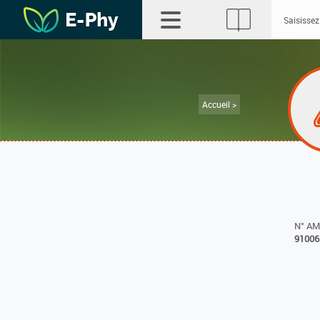
Accueil >
N° A
91006