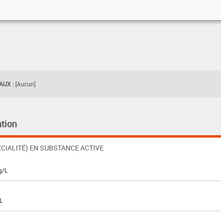
UX :
[Aucun]
tion
CIALITÉ) EN SUBSTANCE ACTIVE
g/L
L