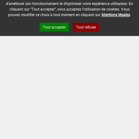
d'améliorer son fonctionnement et d'optimiser votre expérience utilisateur. En
cliquant sur "Tout accepter", vous acceptez l'utilisation de cookies. Vous
pouvez modifier ce choix à tout moment en cliquant sur
Mentions légales
.
Tout accepter
Tout refuser
Version du produit : v 2.0
FAQ et Contact
Open Data
Mentions légales
Site ANSES
Dphy
2.1.4