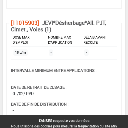
[11015903]
JEVI*Désherbage*All. PJT,
Cimet., Voies (1)
DOSE MAX
NOMBRE MAX
DÉLAIS AVANT
D'EMPLOI
D'APPLICATION
RÉCOLTE
15 L/ha
-
-
INTERVALLE MINIMUM ENTRE APPLICATIONS :
-
DATE DE RETRAIT DE L'USAGE :
01/02/1997
DATE DE FIN DE DISTRIBUTION :
-
L'ANSES respecte vos données
DATE DE FIN D'UTILISATION :
Nous utilisons des cookies pour mesurer la fréquentation du site afin
-