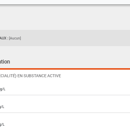
UX :
[Aucun]
tion
CIALITÉ) EN SUBSTANCE ACTIVE
 g/L
g/L
g/L