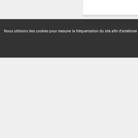
Nous utilisons des cookies pour mesurer la fréquentation du site afin d'améliorer 
Version du produit : v 2.0
FAQ et Contact
Open Data
Mention