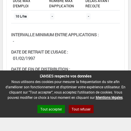
DOSE MAX
NOMBRE MAX
DÉLAIS AVANT
D'EMPLOI
D'APPLICATION
RÉCOLTE
10 L/ha
-
-
INTERVALLE MINIMUM ENTRE APPLICATIONS :
-
DATE DE RETRAIT DE L'USAGE :
01/02/1997
DATE DE FIN DE DISTRIBUTION :
-
L'ANSES respecte vos données
Nous utilisons des cookies pour mesurer la fréquentation du site afin
DATE DE FIN D'UTILISATION :
d'améliorer son fonctionnement et d'optimiser votre expérience utilisateur. En
-
cliquant sur "Tout accepter", vous acceptez l'utilisation de cookies. Vous
pouvez modifier ce choix à tout moment en cliquant sur
Mentions légales
.
Tout accepter
Tout refuser