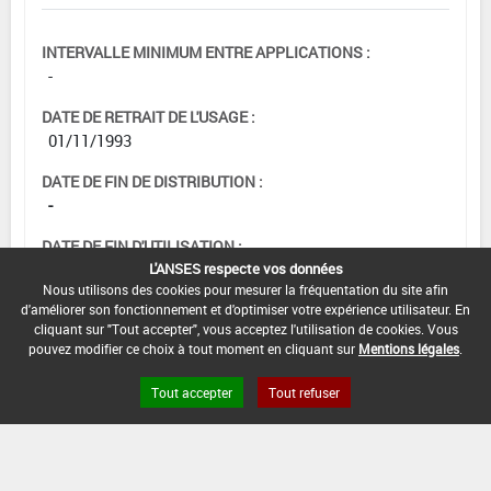
INTERVALLE MINIMUM ENTRE APPLICATIONS :
-
DATE DE RETRAIT DE L'USAGE :
01/11/1993
DATE DE FIN DE DISTRIBUTION :
-
DATE DE FIN D'UTILISATION :
L'ANSES respecte vos données
-
Nous utilisons des cookies pour mesurer la fréquentation du site afin
d'améliorer son fonctionnement et d'optimiser votre expérience utilisateur. En
cliquant sur "Tout accepter", vous acceptez l'utilisation de cookies. Vous
pouvez modifier ce choix à tout moment en cliquant sur
Mentions légales
.
Tout accepter
Tout refuser