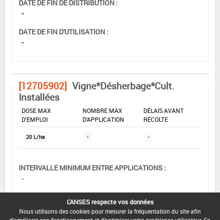
DATE DE FIN DE DISTRIBUTION :
-
DATE DE FIN D'UTILISATION :
-
[12705902]
Vigne*Désherbage*Cult.
Installées
DOSE MAX
NOMBRE MAX
DÉLAIS AVANT
D'EMPLOI
D'APPLICATION
RÉCOLTE
20 L/ha
-
-
INTERVALLE MINIMUM ENTRE APPLICATIONS :
-
DATE DE RETRAIT DE L'USAGE :
L'ANSES respecte vos données
05/11/1999
Nous utilisons des cookies pour mesurer la fréquentation du site afin