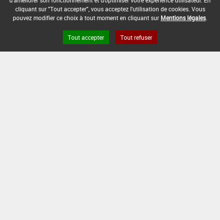
d'améliorer son fonctionnement et d'optimiser votre expérience utilisateur. En
DATE DE FIN DE DISTRIBUTION :
cliquant sur "Tout accepter", vous acceptez l'utilisation de cookies. Vous
-
pouvez modifier ce choix à tout moment en cliquant sur
Mentions légales
.
DATE DE FIN D'UTILISATION :
Tout accepter
Tout refuser
-
Version du produit : v 2.0