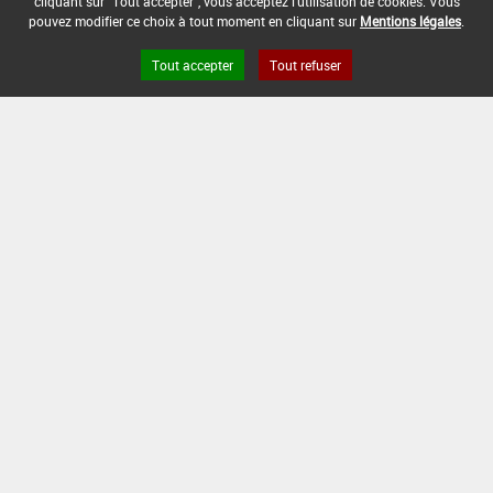
cliquant sur "Tout accepter", vous acceptez l'utilisation de cookies. Vous
pouvez modifier ce choix à tout moment en cliquant sur
Mentions légales
.
Tout accepter
Tout refuser
Version du produit : v 2.0
FAQ et Contact
Open Data
Mentions légales
Site ANSES
Dphy
2.1.4