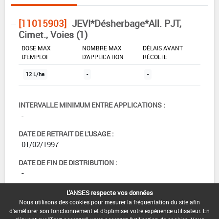
[11015903]
JEVI*Désherbage*All. PJT,
Cimet., Voies (1)
DOSE MAX
NOMBRE MAX
DÉLAIS AVANT
D'EMPLOI
D'APPLICATION
RÉCOLTE
12 L/ha
-
-
INTERVALLE MINIMUM ENTRE APPLICATIONS :
-
DATE DE RETRAIT DE L'USAGE :
01/02/1997
DATE DE FIN DE DISTRIBUTION :
-
DATE DE FIN D'UTILISATION :
L'ANSES respecte vos données
-
Nous utilisons des cookies pour mesurer la fréquentation du site afin
d'améliorer son fonctionnement et d'optimiser votre expérience utilisateur. En