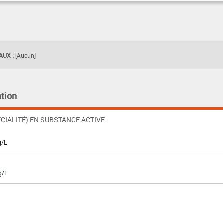
UX :
[Aucun]
tion
CIALITÉ) EN SUBSTANCE ACTIVE
g/L
g/L