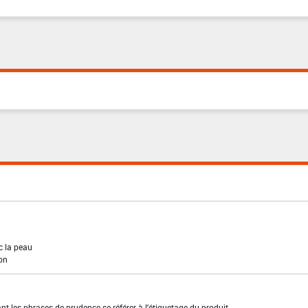
c la peau
ion
t les phrases de prudence se référer à l'étiquetage du produit.