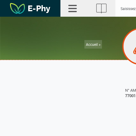
Accueil >
N° A
77001