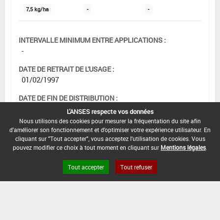
7,5 kg/ha
-
-
INTERVALLE MINIMUM ENTRE APPLICATIONS :
-
DATE DE RETRAIT DE L'USAGE :
01/02/1997
DATE DE FIN DE DISTRIBUTION :
-
L'ANSES respecte vos données
Nous utilisons des cookies pour mesurer la fréquentation du site afin
DATE DE FIN D'UTILISATION :
d'améliorer son fonctionnement et d'optimiser votre expérience utilisateur. En
-
cliquant sur "Tout accepter", vous acceptez l'utilisation de cookies. Vous
pouvez modifier ce choix à tout moment en cliquant sur
Mentions légales
.
Tout accepter
Tout refuser