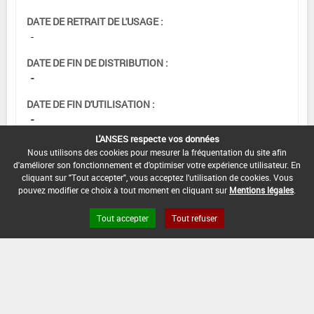
DATE DE RETRAIT DE L'USAGE :
-
DATE DE FIN DE DISTRIBUTION :
-
DATE DE FIN D'UTILISATION :
-
L'ANSES respecte vos données
Nous utilisons des cookies pour mesurer la fréquentation du site afin
d'améliorer son fonctionnement et d'optimiser votre expérience utilisateur. En
cliquant sur "Tout accepter", vous acceptez l'utilisation de cookies. Vous
[15105915]
Seigle*Désherbage
pouvez modifier ce choix à tout moment en cliquant sur
Mentions légales
.
DOSE MAX
NOMBRE MAX
DÉLAIS AVANT
Tout accepter
Tout refuser
D'EMPLOI
D'APPLICATION
RÉCOLTE
4 L/ha
-
-
INTERVALLE MINIMUM ENTRE APPLICATIONS :
-