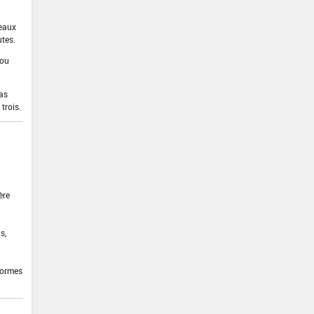
 eaux
utes.
 ou
pas
trois.
ère
s,
formes