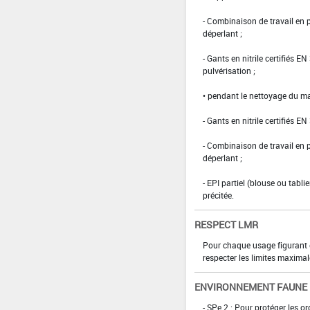
- Combinaison de travail en
déperlant ;
- Gants en nitrile certifiés 
pulvérisation ;
• pendant le nettoyage du ma
- Gants en nitrile certifiés EN
- Combinaison de travail en
déperlant ;
- EPI partiel (blouse ou tabl
précitée.
RESPECT LMR
Pour chaque usage figurant da
respecter les limites maximal
ENVIRONNEMENT FAUNE
- SPe 2 : Pour protéger les o