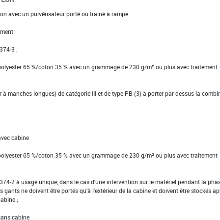
ion avec un pulvérisateur porté ou trainé à rampe
ement
 374-3 ;
 polyester 65 %/coton 35 % avec un grammage de 230 g/m² ou plus avec traitement
ier à manches longues) de catégorie III et de type PB (3) à porter par dessus la comb
avec cabine
 polyester 65 %/coton 35 % avec un grammage de 230 g/m² ou plus avec traitement
EN 374-2 à usage unique, dans le cas d'une intervention sur le matériel pendant la pha
s gants ne doivent être portés qu'à l'extérieur de la cabine et doivent être stockés ap
cabine ;
 sans cabine