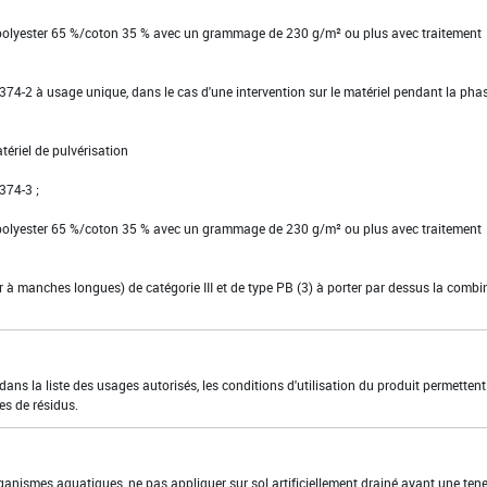
 polyester 65 %/coton 35 % avec un grammage de 230 g/m² ou plus avec traitement
EN 374-2 à usage unique, dans le cas d'une intervention sur le matériel pendant la pha
tériel de pulvérisation
 374-3 ;
 polyester 65 %/coton 35 % avec un grammage de 230 g/m² ou plus avec traitement
ier à manches longues) de catégorie III et de type PB (3) à porter par dessus la comb
ns la liste des usages autorisés, les conditions d'utilisation du produit permettent
es de résidus.
rganismes aquatiques, ne pas appliquer sur sol artificiellement drainé ayant une ten