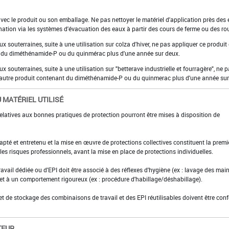
 avec le produit ou son emballage. Ne pas nettoyer le matériel d'application près des
nation via les systèmes d'évacuation des eaux à partir des cours de ferme ou des ro
ux souterraines, suite à une utilisation sur colza d'hiver, ne pas appliquer ce produit
t du diméthénamide-P ou du quinmérac plus d'une année sur deux.
ux souterraines, suite à une utilisation sur "betterave industrielle et fourragère", ne 
 autre produit contenant du diméthénamide-P ou du quinmerac plus d'une année sur 
 MATÉRIEL UTILISÉ
elatives aux bonnes pratiques de protection pourront être mises à disposition de
adapté et entretenu et la mise en œuvre de protections collectives constituent la premi
es risques professionnels, avant la mise en place de protections individuelles.
ravail dédiée ou d'EPI doit être associé à des réflexes d'hygiène (ex : lavage des main
 et à un comportement rigoureux (ex : procédure d'habillage/déshabillage).
et de stockage des combinaisons de travail et des EPI réutilisables doivent être con
TEUR