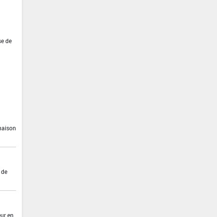
se de
inaison
 de
eur en