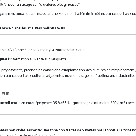
45 %, pour un usage sur "crucifères oléagineuses".
organismes aquatiques, respecter une zone non traitée de 5 mètres par rapport aux po
résence d'abeilles et autres pollinisateurs.
azol-3(2H)-one et de la 2-methyl-4-isothiazolin-3-one.
urer l'information suivante sur l'étiquette :
 de phytotoxicité, préciser les conditions d'implantation des cultures de remplacement ,
ion par rapport aux cultures adjacentes pour un usage sur " betteraves industrielles
LEUR
 travail (cotte en coton/polyester 35 %/65 % - grammage d'au moins 230 g/m²) avec
lantes non cibles, respecter une zone non traitée de 5 mètres par rapport à la zone n
sage sur "crucifères oléagineuses".