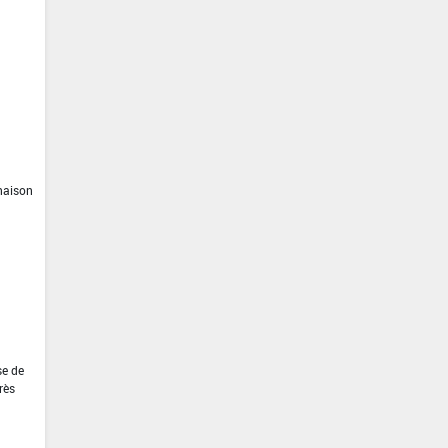
inaison
se de
rès